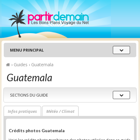
Menu
MENU PRINCIPAL
principal
›
Guides
›
Guatemala
Guatemala
Sections
SECTIONS DU GUIDE
du
guide
Infos pratiques
Météo / Climat
Crédits photos Guatemala