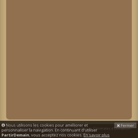
Nous utilisons les cookies pour améliorer et
Fermer
© PartirDemain 2026 -
Mentions légales
-
Conditions Générales d'Utilisation
-
personnaliser la navigation. En continuant d'utiliser
Charte de confidentialité
PartirDemain
, vous acceptez nos cookies.
En savoir plus