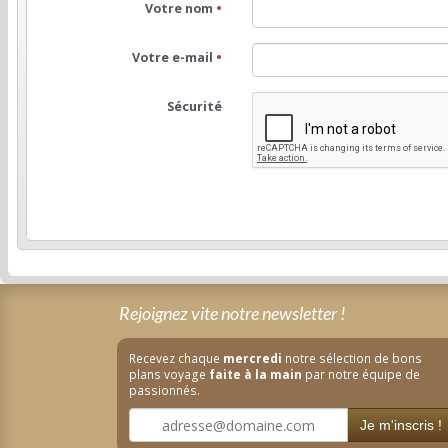
Votre nom
•
Votre e-mail
•
Sécurité
Rejoignez vite notre newsletter !
Recevez chaque
mercredi
notre sélection de bons
plans voyage
faite à la main
par notre équipe de
passionnés.
Je m'inscris !