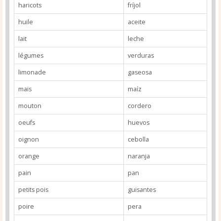
haricots
fríjol
huile
aceite
lait
leche
légumes
verduras
limonade
gaseosa
maïs
maíz
mouton
cordero
oeufs
huevos
oignon
cebolla
orange
naranja
pain
pan
petits pois
guisantes
poire
pera