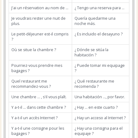
J'ai un réservation au nom de ...
¿ Tengo una reserva para ...
Je voudrais rester une nuit de
Quería quedarme una
plus.
noche más.
Le petit-déjeuner est-il compris
¿ Es incluido el desayuno ?
?
Où se situe la chambre ?
¿ Dónde se sitúa la
habitación ?
Pourriez-vous prendre mes
¿ Puede tomar mi equipage
bagages ?
?
Quel restaurant me
¿ Qué restaurante me
recommandez-vous ?
recomenda ?
Une chambre ... , s'il vous plaît.
Una habitación ..., por favor.
Y a-t-il ... dans cette chambre ?
¿ Hay ... en este cuarto ?
Y a-t-il un accès Internet ?
¿ Hay un acceso al Internet ?
Y a-t-il une consigne pour les
¿ Hay una consigna para el
bagages ?
equipaje ?