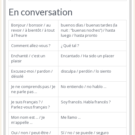
En conversation
Bonjour / bonsoir / au
buenos días / buenas tardes (la
revoir / à bientôt / à tout
nuit : "buenas noches") / hasta
à l'heure
luego / hasta pronto
Comment allez-vous ?
¿ Qué tal ?
Enchanté / c'est un
Encantado / Ha sido un placer
plaisir
Excusez-moi / pardon /
disculpa / perdón / lo siento
désolé
Je ne comprends pas / Je
No entiendo / no hablo ...
ne parle pas ...
Je suis Français ? /
Soy francés. Habla francés ?
Parlez-vous français ?
Mon nom est ... / Je
Me llamo ...
m'appelle ...
Oui / non / peut-être /
Sí / no / se puede / seguro