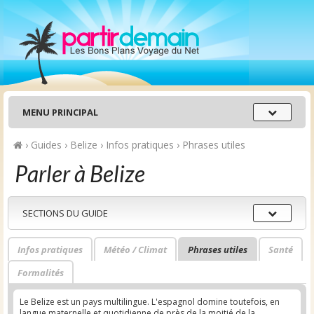
Menu
MENU PRINCIPAL
principal
›
Guides
›
Belize
›
Infos pratiques
›
Phrases utiles
Parler à Belize
Sections
SECTIONS DU GUIDE
du
guide
Infos pratiques
Météo / Climat
Phrases utiles
Santé
Formalités
Le Belize est un pays multilingue. L'espagnol domine toutefois, en
langue maternelle et quotidienne de près de la moitié de la