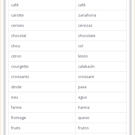
café
café
carotte
zanahoria
cerises
cerezas
chocolat
chocolate
chou
col
citron
limón
courgette
calabacín
croissants
croissant
dinde
pava
eau
agua
farine
harina
fromage
queso
fruits
frutos