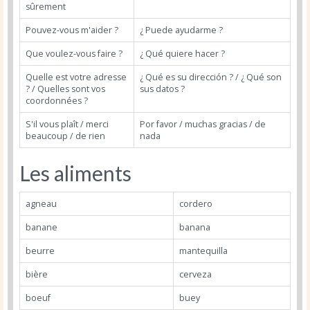
sûrement
Pouvez-vous m'aider ?
¿ Puede ayudarme ?
Que voulez-vous faire ?
¿ Qué quiere hacer ?
Quelle est votre adresse
¿ Qué es su dirección ? / ¿ Qué son
? / Quelles sont vos
sus datos ?
coordonnées ?
S'il vous plaît / merci
Por favor / muchas gracias / de
beaucoup / de rien
nada
Les aliments
agneau
cordero
banane
banana
beurre
mantequilla
bière
cerveza
boeuf
buey