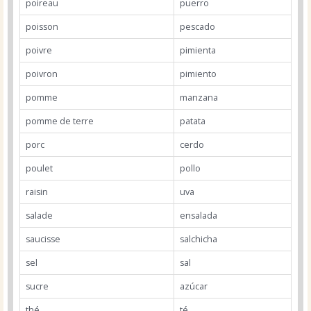
poireau
puerro
poisson
pescado
poivre
pimienta
poivron
pimiento
pomme
manzana
pomme de terre
patata
porc
cerdo
poulet
pollo
raisin
uva
salade
ensalada
saucisse
salchicha
sel
sal
sucre
azúcar
thé
té