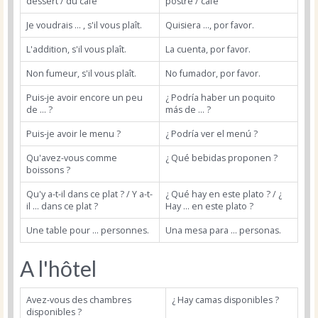
dessert / du café
postre / café
Je voudrais ... , s'il vous plaît.
Quisiera ..., por favor.
L'addition, s'il vous plaît.
La cuenta, por favor.
Non fumeur, s'il vous plaît.
No fumador, por favor.
Puis-je avoir encore un peu
¿ Podría haber un poquito
de ... ?
más de ... ?
Puis-je avoir le menu ?
¿ Podría ver el menú ?
Qu'avez-vous comme
¿ Qué bebidas proponen ?
boissons ?
Qu'y a-t-il dans ce plat ? / Y a-t-
¿ Qué hay en este plato ? / ¿
il ... dans ce plat ?
Hay ... en este plato ?
Une table pour ... personnes.
Una mesa para ... personas.
A l'hôtel
Avez-vous des chambres
¿ Hay camas disponibles ?
disponibles ?