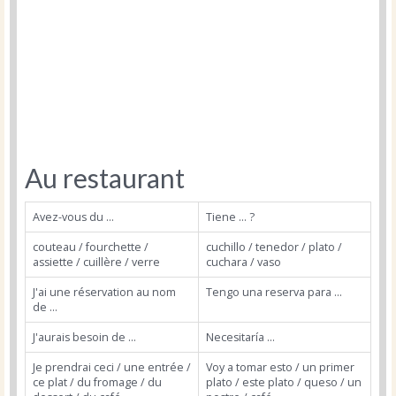
Au restaurant
Avez-vous du ...
Tiene ... ?
couteau / fourchette /
cuchillo / tenedor / plato /
assiette / cuillère / verre
cuchara / vaso
J'ai une réservation au nom
Tengo una reserva para ...
de ...
J'aurais besoin de ...
Necesitaría ...
Je prendrai ceci / une entrée /
Voy a tomar esto / un primer
ce plat / du fromage / du
plato / este plato / queso / un