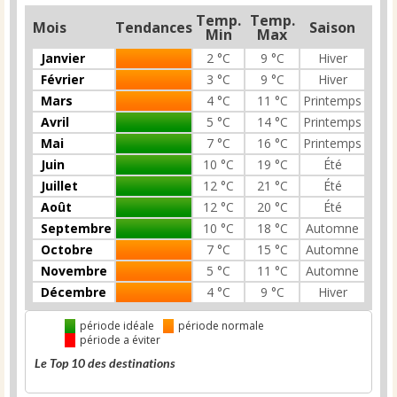
Temp.
Temp.
Mois
Tendances
Saison
Min
Max
Janvier
2 °C
9 °C
Hiver
Février
3 °C
9 °C
Hiver
Mars
4 °C
11 °C
Printemps
Avril
5 °C
14 °C
Printemps
Mai
7 °C
16 °C
Printemps
Juin
10 °C
19 °C
Été
Juillet
12 °C
21 °C
Été
Août
12 °C
20 °C
Été
Septembre
10 °C
18 °C
Automne
Octobre
7 °C
15 °C
Automne
Novembre
5 °C
11 °C
Automne
Décembre
4 °C
9 °C
Hiver
période idéale
période normale
période a éviter
Le Top 10 des destinations