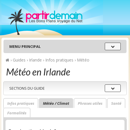
Menu
MENU PRINCIPAL
principal
›
Guides
›
Irlande
›
Infos pratiques
›
Météo
Météo en Irlande
Sections
SECTIONS DU GUIDE
du
guide
Infos pratiques
Météo / Climat
Phrases utiles
Santé
Formalités