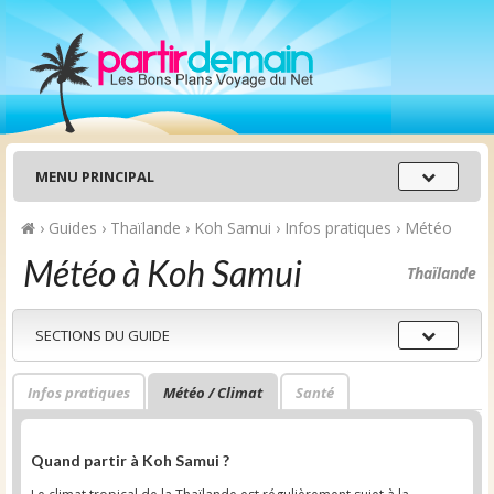
Menu
MENU PRINCIPAL
principal
›
Guides
›
Thaïlande
›
Koh Samui
›
Infos pratiques
›
Météo
Météo à Koh Samui
Thaïlande
Sections
SECTIONS DU GUIDE
du
guide
Infos pratiques
Météo / Climat
Santé
Quand partir à Koh Samui ?