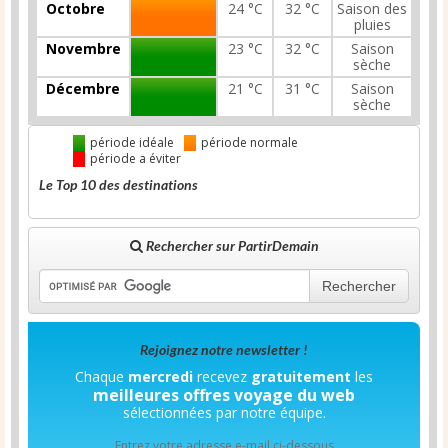
Octobre
24 °C
32 °C
Saison des
pluies
Novembre
23 °C
32 °C
Saison
sèche
Décembre
21 °C
31 °C
Saison
sèche
période idéale
période normale
période a éviter
Le Top 10 des destinations
Rechercher sur PartirDemain
Rechercher
Rejoignez notre newsletter !
Chaque
mercredi
recevez
gratuitement
les
meilleures offres voyage du web
sélectionnées par notre équipe.
Entrez votre adresse e-mail ci-dessous