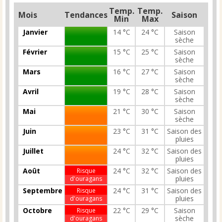
Temp.
Temp.
Mois
Tendances
Saison
Min
Max
Janvier
14 °C
24 °C
Saison
sèche
Février
15 °C
25 °C
Saison
sèche
Mars
16 °C
27 °C
Saison
sèche
Avril
19 °C
28 °C
Saison
sèche
Mai
21 °C
30 °C
Saison
sèche
Juin
23 °C
31 °C
Saison des
pluies
Juillet
24 °C
32 °C
Saison des
pluies
Août
24 °C
32 °C
Saison des
Risque
pluies
d'ouragans
Septembre
24 °C
31 °C
Saison des
Risque
pluies
d'ouragans
Octobre
22 °C
29 °C
Saison
Risque
sèche
d'ouragans