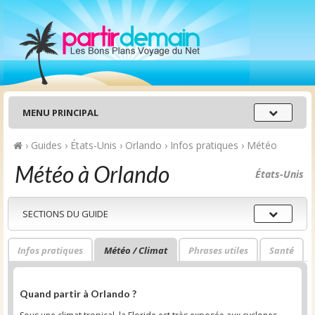
Menu
MENU PRINCIPAL
principal
›
Guides
›
États-Unis
›
Orlando
›
Infos pratiques
›
Météo
Météo à Orlando
États-Unis
Sections
SECTIONS DU GUIDE
du
guide
Infos pratiques
Météo / Climat
Phrases utiles
Santé
Quand partir à Orlando ?