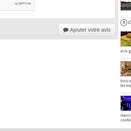
Où
Ajouter votre avis
et le 
bois s
les mu
mercre
confié