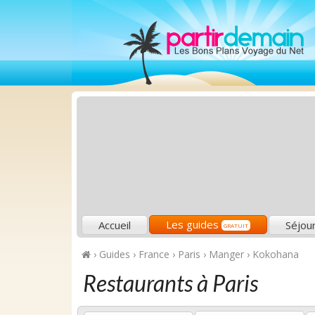
Les guides
Accueil
Séjou
GRATUIT
›
Guides
›
France
›
Paris
›
Manger
›
Kokohana
Restaurants à Paris