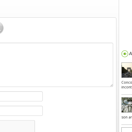
A 
Concor
incont
son ar