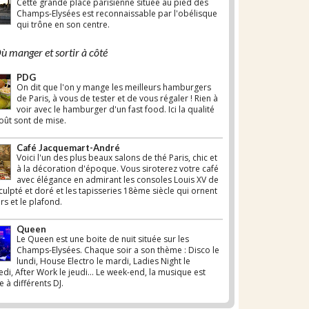
Cette grande place parisienne située au pied des
Champs-Elysées est reconnaissable par l'obélisque
qui trône en son centre.
 manger et sortir à côté
PDG
On dit que l'on y mange les meilleurs hamburgers
de Paris, à vous de tester et de vous régaler ! Rien à
voir avec le hamburger d'un fast food. Ici la qualité
goût sont de mise.
Café Jacquemart-André
Voici l'un des plus beaux salons de thé Paris, chic et
à la décoration d'époque. Vous siroterez votre café
avec élégance en admirant les consoles Louis XV de
culpté et doré et les tapisseries 18ème siècle qui ornent
rs et le plafond.
Queen
Le Queen est une boite de nuit située sur les
Champs-Elysées. Chaque soir a son thème : Disco le
lundi, House Electro le mardi, Ladies Night le
di, After Work le jeudi... Le week-end, la musique est
e à différents DJ.