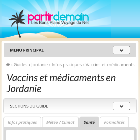
Menu
MENU PRINCIPAL
principal
›
Guides
›
Jordanie
›
Infos pratiques
›
Vaccins et médicaments
Vaccins et médicaments en
Jordanie
Sections
SECTIONS DU GUIDE
du
guide
Infos pratiques
Météo / Climat
Santé
Formalités