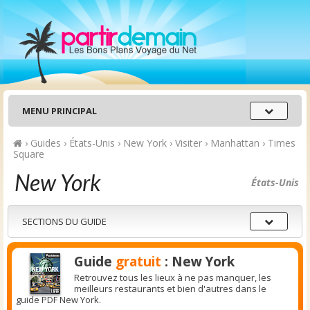
Menu
MENU PRINCIPAL
principal
›
Guides
›
États-Unis
›
New York
›
Visiter
›
Manhattan
›
Times
Square
New York
États-Unis
Sections
SECTIONS DU GUIDE
du
guide
Guide
gratuit
: New York
Retrouvez tous les lieux à ne pas manquer, les
meilleurs restaurants et bien d'autres dans le
guide PDF New York.