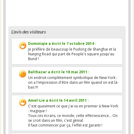
L'avis des visiteurs
Dominiqie
a écrit le
7 octobre 2014
:
Je préfère de beaucoup le Pudong de Shanghai et la
Nanjing Road qui part de People's square jusqu'au
Bund !
Balthazar
a écrit le
18 mai 2011
:
Un endroit complètement symbolique de New York :
on a l'impression d'être dans un film quand on est là-
bas !!!
Amel-Lie
a écrit le
14 avril 2011
:
C'est quasiment ce que j'ai vu en premier à New-York
: magique !
Tous ces écrans, ce monde, cette effervescence... On
se croit dans un film, c'est génial.
Il faut commencer par ça, l'effet est garanti !