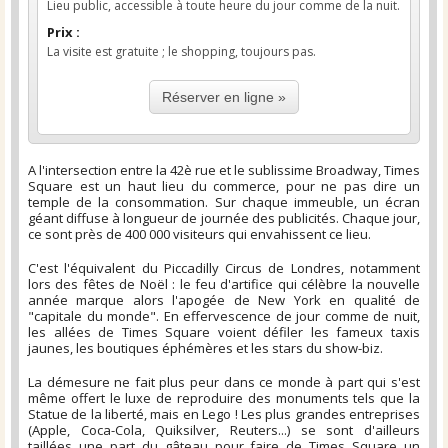
Lieu public, accessible à toute heure du jour comme de la nuit.
Prix :
La visite est gratuite ; le shopping, toujours pas.
Réserver en ligne »
A l'intersection entre la 42è rue et le sublissime Broadway, Times
Square est un haut lieu du commerce, pour ne pas dire un
temple de la consommation. Sur chaque immeuble, un écran
géant diffuse à longueur de journée des publicités. Chaque jour,
ce sont près de 400 000 visiteurs qui envahissent ce lieu.
C'est l'équivalent du Piccadilly Circus de Londres, notamment
lors des fêtes de Noël : le feu d'artifice qui célèbre la nouvelle
année marque alors l'apogée de New York en qualité de
"capitale du monde". En effervescence de jour comme de nuit,
les allées de Times Square voient défiler les fameux taxis
jaunes, les boutiques éphémères et les stars du show-biz.
La démesure ne fait plus peur dans ce monde à part qui s'est
même offert le luxe de reproduire des monuments tels que la
Statue de la liberté, mais en Lego ! Les plus grandes entreprises
(Apple, Coca-Cola, Quiksilver, Reuters...) se sont d'ailleurs
taillées une part du gâteau pour faire de Times Square un