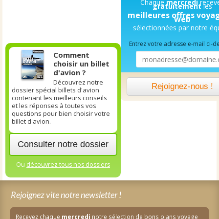
Chaque
mercredi
recev
gratuitement
les
meilleures offres voya
web
sélectionnées par notre éq
Entrez votre adresse e-mail ci-d
Comment
choisir un billet
d'avion ?
Découvrez notre
Rejoignez-nous !
dossier spécial billets d'avion
contenant les meilleurs conseils
et les réponses à toutes vos
questions pour bien choisir votre
billet d'avion.
Consulter notre dossier
Ou
découvrez tous nos dossiers
Rejoignez vite notre newsletter !
Recevez chaque
mercredi
notre sélection de bons plans voyage