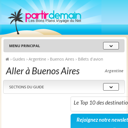
Menu
MENU PRINCIPAL
principal
›
Guides
›
Argentine
›
Buenos Aires
›
Billets d'avion
Aller à Buenos Aires
Argentine
Sections
SECTIONS DU GUIDE
du
guide
Le Top 10 des destinati
Rejoignez notre newslet