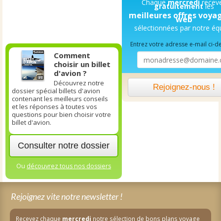
Chaque
mercredi
recev
gratuitement
les
meilleures offres voya
web
sélectionnées par notre éq
Entrez votre adresse e-mail ci-d
Comment
choisir un billet
d'avion ?
Découvrez notre
Rejoignez-nous !
dossier spécial billets d'avion
contenant les meilleurs conseils
et les réponses à toutes vos
questions pour bien choisir votre
billet d'avion.
Consulter notre dossier
Ou
découvrez tous nos dossiers
Rejoignez vite notre newsletter !
Recevez chaque
mercredi
notre sélection de bons plans voyage