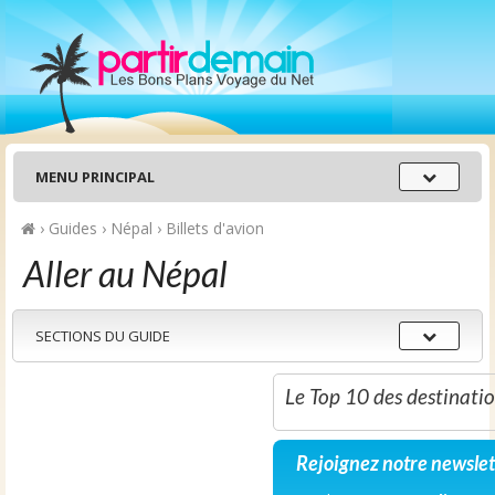
Menu
MENU PRINCIPAL
principal
›
Guides
›
Népal
›
Billets d'avion
Aller au Népal
Sections
SECTIONS DU GUIDE
du
guide
Le Top 10 des destinati
Rejoignez notre newslet