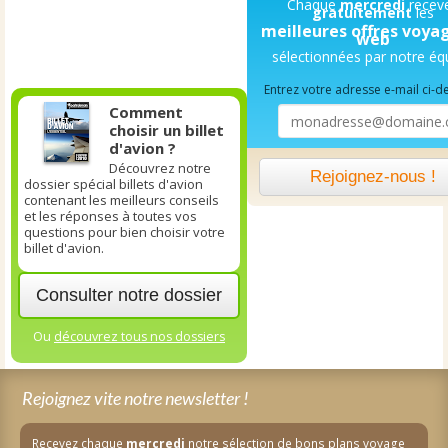
Chaque
mercredi
recev
gratuitement
les
meilleures offres voya
web
sélectionnées par notre éq
Entrez votre adresse e-mail ci-d
Comment
choisir un billet
d'avion ?
Découvrez notre
Rejoignez-nous !
dossier spécial billets d'avion
contenant les meilleurs conseils
et les réponses à toutes vos
questions pour bien choisir votre
billet d'avion.
Consulter notre dossier
Ou
découvrez tous nos dossiers
Rejoignez vite notre newsletter !
Recevez chaque
mercredi
notre sélection de bons plans voyage