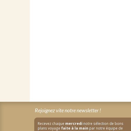
Rejoignez vite notre newsletter !
Recevez chaque
mercredi
notre sélection de bons
plans voyage
faite à la main
par notre équipe de