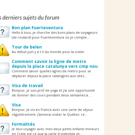
s derniers sujets du forum
Bon plan Fuerteventura
Hello à tous, je cherche des bons plans de voyageurs
(de routard) pour Fuerteventura où je compte...
Tour de belen
Au début juin y a t il du monde pour la visiter
Comment savoir la ligne de metro
depuis la place catalunya vers cmp nou
Comment savoir quelles lignes de métro pour se
déplacer depuis la place catalognes aux sites...
Visa de travail
Bonjour, je suis prof de yoga et j'ai une opportunité
de donner des cours pendant deux semaines à...
Visa
Bonjour, Je vis en France avec une carte de séjour
régulièrement. J'aimerai visiter le Québec ce...
Formalités
Je dois voyager avec mes deux petits enfants mineurs
en Crete est ce que la carte d indentite et...