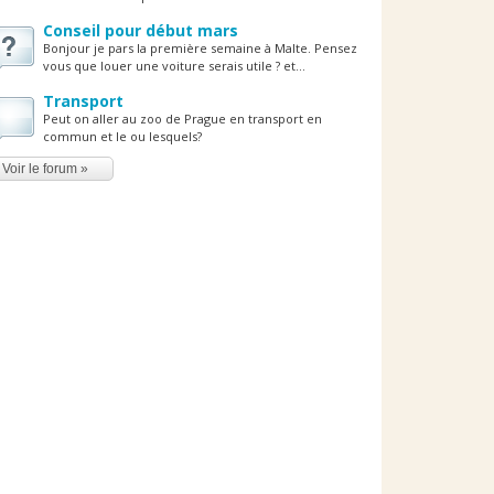
Conseil pour début mars
Bonjour je pars la première semaine à Malte. Pensez
vous que louer une voiture serais utile ? et...
Transport
Peut on aller au zoo de Prague en transport en
commun et le ou lesquels?
Voir le forum »