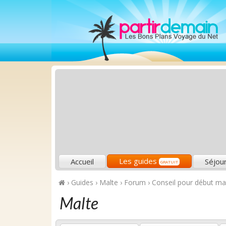
Les guides
Accueil
Séjou
GRATUIT
›
Guides
›
Malte
›
Forum
›
Conseil pour début ma
Malte