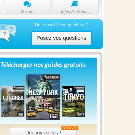
Forum
Infos Pratiques
Un conseil ? une question ?
Posez vos questions
Téléchargez nos guides gratuits
GRATUIT
Découvrez-les !