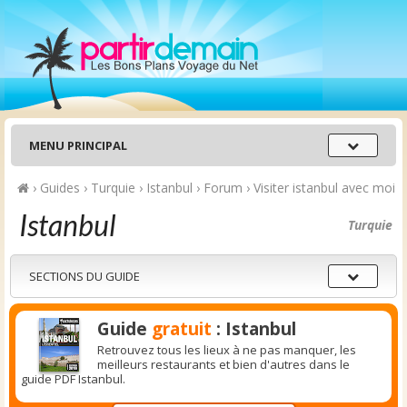
Menu
MENU PRINCIPAL
principal
›
Guides
›
Turquie
›
Istanbul
›
Forum
›
Visiter istanbul avec moi
Istanbul
Turquie
Sections
SECTIONS DU GUIDE
du
guide
Guide
gratuit
: Istanbul
Retrouvez tous les lieux à ne pas manquer, les
meilleurs restaurants et bien d'autres dans le
guide PDF Istanbul.