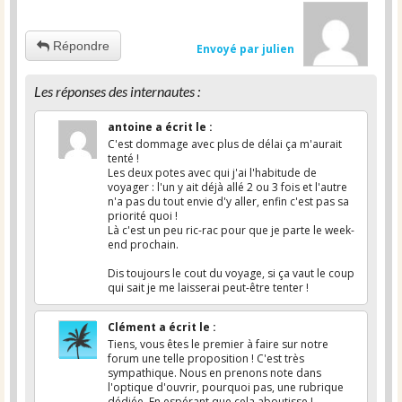
Répondre
Envoyé par julien
Les réponses des internautes :
antoine
a écrit le
:
C'est dommage avec plus de délai ça m'aurait
tenté !
Les deux potes avec qui j'ai l'habitude de
voyager : l'un y ait déjà allé 2 ou 3 fois et l'autre
n'a pas du tout envie d'y aller, enfin c'est pas sa
priorité quoi !
Là c'est un peu ric-rac pour que je parte le week-
end prochain.
Dis toujours le cout du voyage, si ça vaut le coup
qui sait je me laisserai peut-être tenter !
Clément
a écrit le
:
Tiens, vous êtes le premier à faire sur notre
forum une telle proposition ! C'est très
sympathique. Nous en prenons note dans
l'optique d'ouvrir, pourquoi pas, une rubrique
dédiée. En espérant que cela aboutisse !