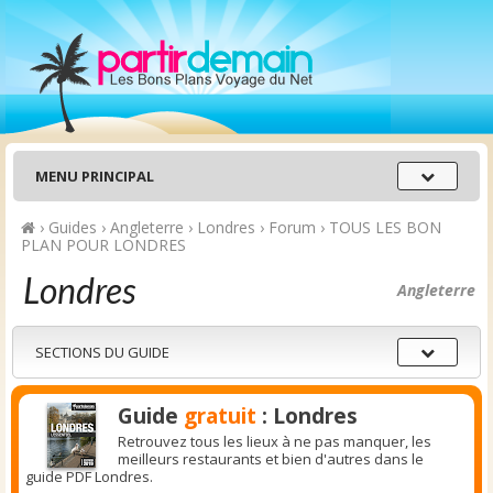
Menu
MENU PRINCIPAL
principal
›
Guides
›
Angleterre
›
Londres
›
Forum
›
TOUS LES BON
PLAN POUR LONDRES
Londres
Angleterre
Sections
SECTIONS DU GUIDE
du
guide
Guide
gratuit
: Londres
Retrouvez tous les lieux à ne pas manquer, les
meilleurs restaurants et bien d'autres dans le
guide PDF Londres.