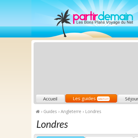
Les guides
Accueil
Séjou
GRATUIT
›
Guides
›
Angleterre
›
Londres
Londres