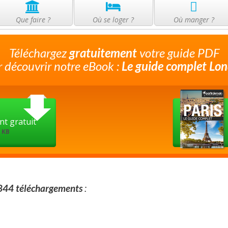
Que faire ?
Où se loger ?
Où manger ?
Téléchargez
gratuitement
votre guide PDF
 découvrir notre eBook :
Le guide complet Lon
l
t gratuit
4 KB
844 téléchargements
: