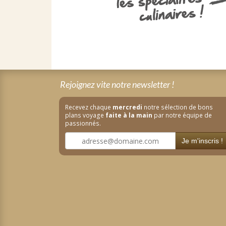
Rejoignez vite notre newsletter !
Recevez chaque
mercredi
notre sélection de bons
plans voyage
faite à la main
par notre équipe de
passionnés.
Je m'inscris !