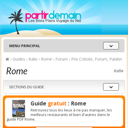
Menu
MENU PRINCIPAL
principal
›
Guides
›
Italie
›
Rome
›
Forum
›
Prix Colisée, Forum, Palatin
Rome
Italie
Sections
SECTIONS DU GUIDE
du
guide
Guide
gratuit
: Rome
Retrouvez tous les lieux à ne pas manquer, les
meilleurs restaurants et bien d'autres dans le
guide PDF Rome.