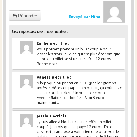
Répondre
Envoyé par Nina
Les réponses des internautes :
Emilie
a écrit le
:
Vous pouvez prendre un billet couplé pour
visiter les trois lieux, ce qui est plus économique.
Le prix du billet se situe entre 9 et 12 euros.
Bonne visite!
Vaness
a écrit le
:
A l'époque ou j'y étai en 2005 (pas longtemps
après le décès du pape Jean paul II), ça coûtait 7€
! J'ai encore le ticket ! Un vrai collector ;)
Avec l'inflation, ça doit être 8 ou 9 euro
maintenant...
Jessie
a écrit le
:
J'y suis allée à Noël et c'est en effet un billet
couplé. Je crois que j'ai payé 12 euros. En tout
cas c'est grandiose à voir ! rien que pour voir le
palatin et le forum, j'y ai passé plus de 3 heures !