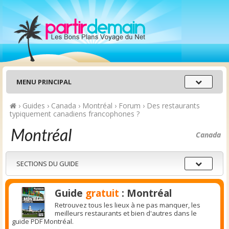
Menu
MENU PRINCIPAL
principal
›
Guides
›
Canada
›
Montréal
›
Forum
›
Des restaurants
typiquement canadiens francophones ?
Montréal
Canada
Sections
SECTIONS DU GUIDE
du
guide
Guide
gratuit
: Montréal
Retrouvez tous les lieux à ne pas manquer, les
meilleurs restaurants et bien d'autres dans le
guide PDF Montréal.