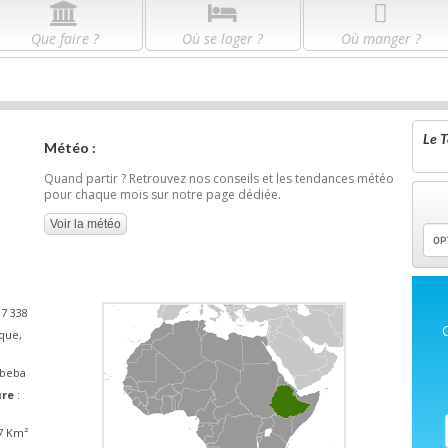
Que faire ?
Où se loger ?
Où manger ?
Le T
Météo :
Quand partir ? Retrouvez nos conseils et les tendances météo
pour chaque mois sur notre page dédiée.
Voir la météo
37 338
que,
Abeba
ure
:
27 Km²