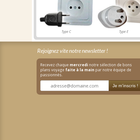
Type C
Type E
Rejoignez vite notre newsletter !
Recevez chaque
mercredi
notre sélection de bons
plans voyage
faite à la main
par notre équipe de
passionnés.
Je m'inscris !