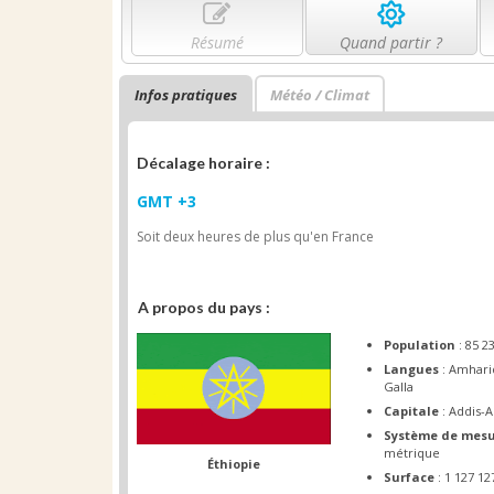
Résumé
Quand partir ?
Infos pratiques
Météo / Climat
Décalage horaire :
GMT +3
Soit deux heures de plus qu'en France
A propos du pays :
Population
: 85 2
Langues
: Amhari
Galla
Capitale
: Addis-
Système de mes
métrique
Éthiopie
Surface
: 1 127 1