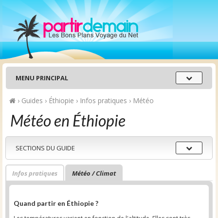
Menu
MENU PRINCIPAL
principal
›
Guides
›
Éthiopie
›
Infos pratiques
›
Météo
Météo en Éthiopie
Sections
SECTIONS DU GUIDE
du
guide
Infos pratiques
Météo / Climat
Quand partir en Éthiopie ?