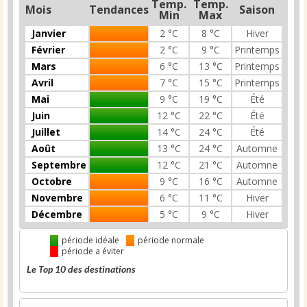
Temp.
Temp.
Mois
Tendances
Saison
Min
Max
Janvier
2 °C
8 °C
Hiver
Février
2 °C
9 °C
Printemps
Mars
6 °C
13 °C
Printemps
Avril
7 °C
15 °C
Printemps
Mai
9 °C
19 °C
Été
Juin
12 °C
22 °C
Été
Juillet
14 °C
24 °C
Été
Août
13 °C
24 °C
Automne
Septembre
12 °C
21 °C
Automne
Octobre
9 °C
16 °C
Automne
Novembre
6 °C
11 °C
Hiver
Décembre
5 °C
9 °C
Hiver
période idéale
période normale
période a éviter
Le Top 10 des destinations