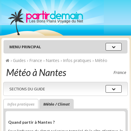
Menu
MENU PRINCIPAL
principal
›
Guides
›
France
›
Nantes
›
Infos pratiques
›
Météo
Météo à Nantes
France
Sections
SECTIONS DU GUIDE
du
guide
Infos pratiques
Météo / Climat
Quand partir à Nantes ?