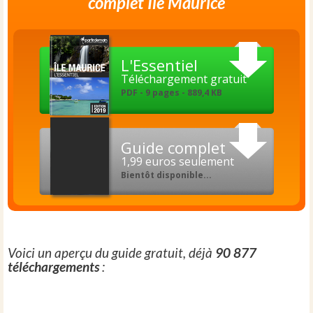
complet Île Maurice
L'Essentiel
Téléchargement gratuit
PDF - 9 pages - 889,4 KB
Guide complet
1,99 euros seulement
Bientôt disponible...
Voici un aperçu du guide gratuit, déjà
90 877
téléchargements
: