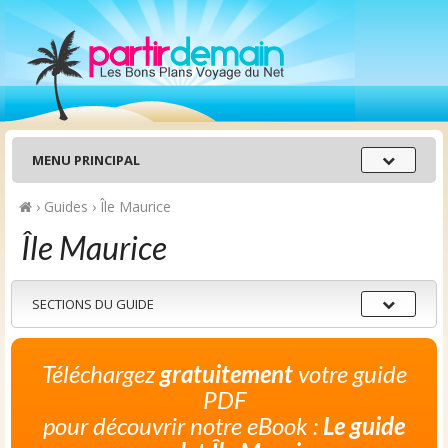
Menu
MENU PRINCIPAL
principal
›
Guides
›
Île Maurice
Île Maurice
Sections
SECTIONS DU GUIDE
du
guide
Téléchargez
gratuitement
votre guide
PDF
pour découvrir notre eBook :
Le guide