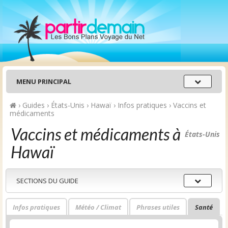
Menu
MENU PRINCIPAL
principal
›
Guides
›
États-Unis
›
Hawaï
›
Infos pratiques
›
Vaccins et
médicaments
Vaccins et médicaments à
États-Unis
Hawaï
Sections
SECTIONS DU GUIDE
du
guide
Infos pratiques
Météo / Climat
Phrases utiles
Santé