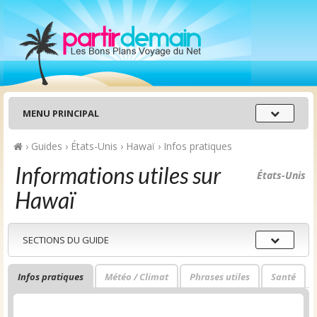
Menu
MENU PRINCIPAL
principal
›
Guides
›
États-Unis
›
Hawaï
›
Infos pratiques
Informations utiles sur
États-Unis
Hawaï
Sections
SECTIONS DU GUIDE
du
guide
Infos pratiques
Météo / Climat
Phrases utiles
Santé