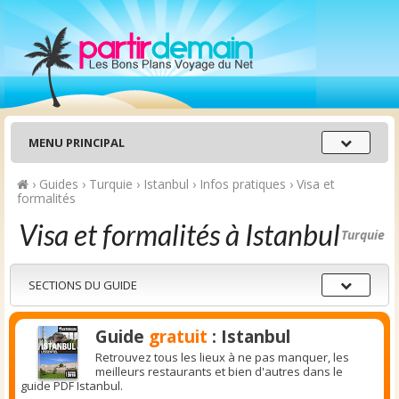
Menu
MENU PRINCIPAL
principal
›
Guides
›
Turquie
›
Istanbul
›
Infos pratiques
›
Visa et
formalités
Visa et formalités à Istanbul
Turquie
Sections
SECTIONS DU GUIDE
du
guide
Guide
gratuit
: Istanbul
Retrouvez tous les lieux à ne pas manquer, les
meilleurs restaurants et bien d'autres dans le
guide PDF Istanbul.