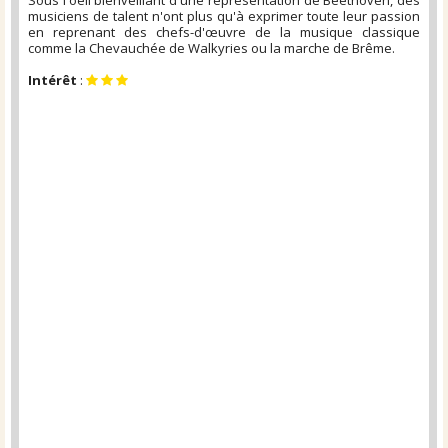
Sous l'oeil bienveillant d'une représentation de Beethoven, des
musiciens de talent n'ont plus qu'à exprimer toute leur passion
en reprenant des chefs-d'œuvre de la musique classique
comme la Chevauchée de Walkyries ou la marche de Brême.
Intérêt
: