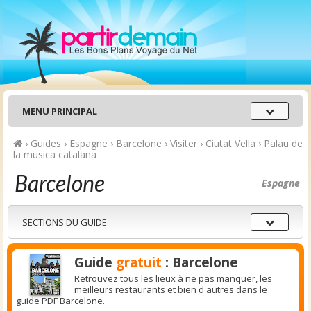
Menu
MENU PRINCIPAL
principal
›
Guides
›
Espagne
›
Barcelone
›
Visiter
›
Ciutat Vella
›
Palau de
la musica catalana
Barcelone
Espagne
Sections
SECTIONS DU GUIDE
du
guide
Guide
gratuit
: Barcelone
Retrouvez tous les lieux à ne pas manquer, les
meilleurs restaurants et bien d'autres dans le
guide PDF Barcelone.