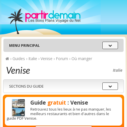
Menu
MENU PRINCIPAL
principal
›
Guides
›
Italie
›
Venise
›
Forum
›
Où manger
Venise
Italie
Sections
SECTIONS DU GUIDE
du
guide
Guide
gratuit
: Venise
Retrouvez tous les lieux à ne pas manquer, les
meilleurs restaurants et bien d'autres dans le
guide PDF Venise.