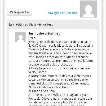
Répondre
Envoyé par Cristina
Les réponses des internautes :
Sushibobo
a écrit le
:
Hello!
Je vous conseille dans le quartier de Saint Marc
:le Café Quadri sur la place St Marc, il y a aussi la
Taverna la Fenice assez raffinée et proche du
fameux théâtre la Fenice. Pour boire un verre le
café Florian en face du café Quadri est super
surtout en soirée au printemps et en été lorsque
la place accueille des orchestres.
À Castello, je vous propose aussi la pizzeria Al
Vecio Canton.
À Dorsoduro, mon coup de cœur a été l'Antica
Locanda Montin surtout en soirée lorsque le
climat est doux. Si vous passez à Cannaregio,
l'Antica Adelaïde est très bien.
Al Timon à San Polo.
À Torcello, l'une des îles de la Lagune, il y a Al
Ponte del Diavolo qui en vaut la peine tant pour
son décor que pour ses plats. J'ai adoré ce