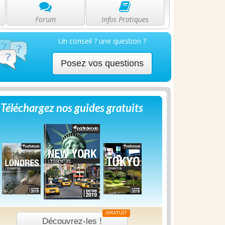
Forum
Infos Pratiques
Un conseil ? une question ?
Posez vos questions
Téléchargez nos guides gratuits
GRATUIT
Découvrez-les !