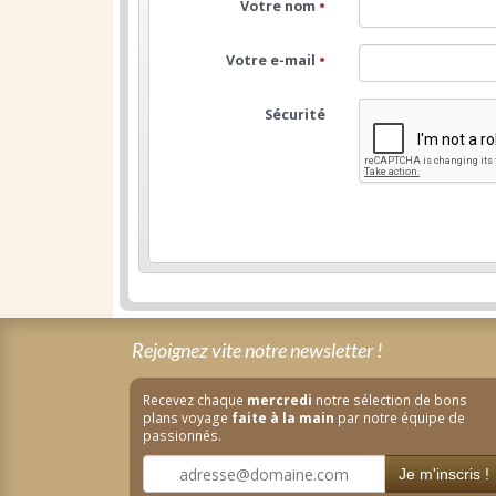
Votre nom
•
Votre e-mail
•
Sécurité
Rejoignez vite notre newsletter !
Recevez chaque
mercredi
notre sélection de bons
plans voyage
faite à la main
par notre équipe de
passionnés.
Je m'inscris !