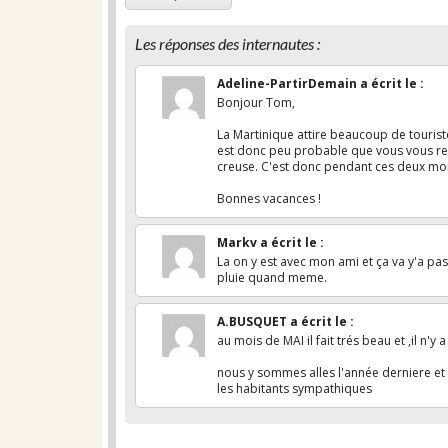
Les réponses des internautes :
Adeline-PartirDemain
a écrit le
:
Bonjour Tom,
La Martinique attire beaucoup de touris
est donc peu probable que vous vous ret
creuse. C'est donc pendant ces deux mois
Bonnes vacances !
Markv
a écrit le
:
La on y est avec mon ami et ça va y'a pa
pluie quand meme.
A.BUSQUET
a écrit le
:
au mois de MAI il fait trés beau et ,il n
nous y sommes alles l'année derniere et 
les habitants sympathiques