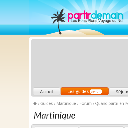
Les guides
Accueil
Séjou
GRATUIT
›
Guides
›
Martinique
›
Forum
›
Quand partir en Ma
Martinique