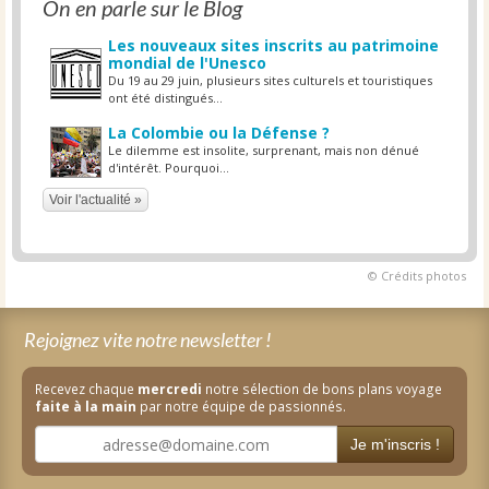
On en parle sur le Blog
Les nouveaux sites inscrits au patrimoine
mondial de l'Unesco
Du 19 au 29 juin, plusieurs sites culturels et touristiques
ont été distingués...
La Colombie ou la Défense ?
Le dilemme est insolite, surprenant, mais non dénué
d'intérêt. Pourquoi...
Voir l'actualité »
© Crédits photos
Rejoignez vite notre newsletter !
Recevez chaque
mercredi
notre sélection de bons plans voyage
faite à la main
par notre équipe de passionnés.
Je m'inscris !