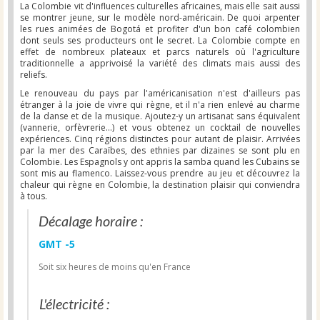
La Colombie vit d'influences culturelles africaines, mais elle sait aussi
se montrer jeune, sur le modèle nord-américain. De quoi arpenter
les rues animées de Bogotá et profiter d'un bon café colombien
dont seuls ses producteurs ont le secret. La Colombie compte en
effet de nombreux plateaux et parcs naturels où l'agriculture
traditionnelle a apprivoisé la variété des climats mais aussi des
reliefs.
Le renouveau du pays par l'américanisation n'est d'ailleurs pas
étranger à la joie de vivre qui règne, et il n'a rien enlevé au charme
de la danse et de la musique. Ajoutez-y un artisanat sans équivalent
(vannerie, orfèvrerie...) et vous obtenez un cocktail de nouvelles
expériences. Cinq régions distinctes pour autant de plaisir. Arrivées
par la mer des Caraïbes, des ethnies par dizaines se sont plu en
Colombie. Les Espagnols y ont appris la samba quand les Cubains se
sont mis au flamenco. Laissez-vous prendre au jeu et découvrez la
chaleur qui règne en Colombie, la destination plaisir qui conviendra
à tous.
Décalage horaire :
GMT -5
Soit six heures de moins qu'en France
L'électricité :