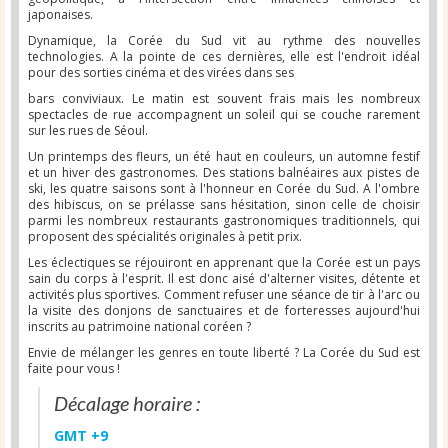
japonaises.
Dynamique, la Corée du Sud vit au rythme des nouvelles
technologies. A la pointe de ces dernières, elle est l'endroit idéal
pour des sorties cinéma et des virées dans ses
bars conviviaux. Le matin est souvent frais mais les nombreux
spectacles de rue accompagnent un soleil qui se couche rarement
sur les rues de Séoul.
Un printemps des fleurs, un été haut en couleurs, un automne festif
et un hiver des gastronomes. Des stations balnéaires aux pistes de
ski, les quatre saisons sont à l'honneur en Corée du Sud. A l'ombre
des hibiscus, on se prélasse sans hésitation, sinon celle de choisir
parmi les nombreux restaurants gastronomiques traditionnels, qui
proposent des spécialités originales à petit prix.
Les éclectiques se réjouiront en apprenant que la Corée est un pays
sain du corps à l'esprit. Il est donc aisé d'alterner visites, détente et
activités plus sportives. Comment refuser une séance de tir à l'arc ou
la visite des donjons de sanctuaires et de forteresses aujourd'hui
inscrits au patrimoine national coréen ?
Envie de mélanger les genres en toute liberté ? La Corée du Sud est
faite pour vous !
Décalage horaire :
GMT +9