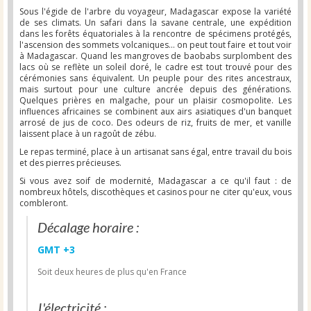
Sous l'égide de l'arbre du voyageur, Madagascar expose la variété
de ses climats. Un safari dans la savane centrale, une expédition
dans les forêts équatoriales à la rencontre de spécimens protégés,
l'ascension des sommets volcaniques... on peut tout faire et tout voir
à Madagascar. Quand les mangroves de baobabs surplombent des
lacs où se reflète un soleil doré, le cadre est tout trouvé pour des
cérémonies sans équivalent. Un peuple pour des rites ancestraux,
mais surtout pour une culture ancrée depuis des générations.
Quelques prières en malgache, pour un plaisir cosmopolite. Les
influences africaines se combinent aux airs asiatiques d'un banquet
arrosé de jus de coco. Des odeurs de riz, fruits de mer, et vanille
laissent place à un ragoût de zébu.
Le repas terminé, place à un artisanat sans égal, entre travail du bois
et des pierres précieuses.
Si vous avez soif de modernité, Madagascar a ce qu'il faut : de
nombreux hôtels, discothèques et casinos pour ne citer qu'eux, vous
combleront.
Décalage horaire :
GMT +3
Soit deux heures de plus qu'en France
L'électricité :