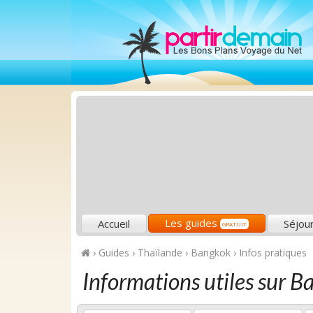
Les guides
Accueil
Séjou
GRATUIT
›
Guides
›
Thaïlande
›
Bangkok
›
Infos pratiques
Informations utiles sur B