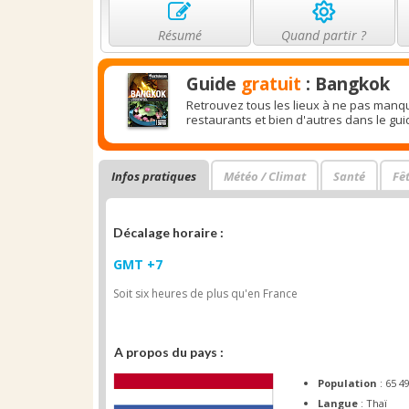
Résumé
Quand partir ?
Guide
gratuit
: Bangkok
Retrouvez tous les lieux à ne pas manqu
restaurants et bien d'autres dans le gu
Infos pratiques
Météo / Climat
Santé
Fê
Décalage horaire :
GMT +7
Soit six heures de plus qu'en France
A propos du pays :
Population
: 65 4
Langue
: Thaï