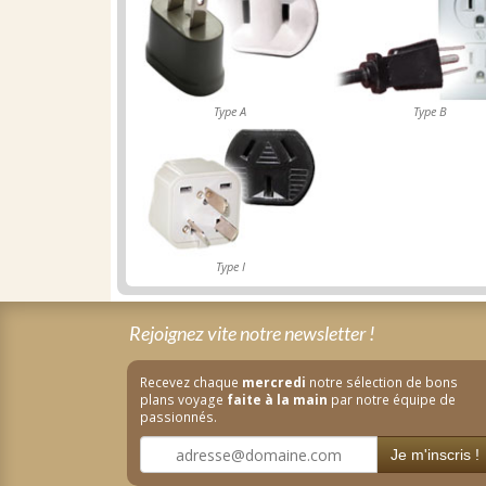
Type A
Type B
Type I
Rejoignez vite notre newsletter !
Recevez chaque
mercredi
notre sélection de bons
plans voyage
faite à la main
par notre équipe de
passionnés.
Je m'inscris !