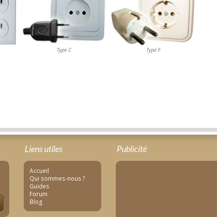
Type C
Type F
Liens utiles
Publicité
Accueil
Qui sommes-nous ?
Guides
Forum
Blog