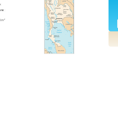
k
ure
:
 Km²