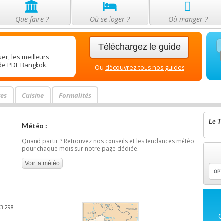
Que faire ?
Où se loger ?
Où manger ?
Téléchargez le guide
er, les meilleurs
ide PDF Bangkok.
Ou
découvrez tous nos guides
tes
Cuisine
Formalités
Le T
Météo :
Quand partir ? Retrouvez nos conseils et les tendances météo
pour chaque mois sur notre page dédiée.
Voir la météo
93 298