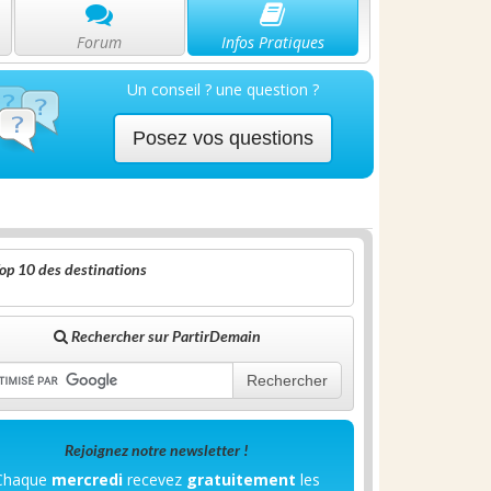
Forum
Infos Pratiques
Un conseil ? une question ?
Posez vos questions
op 10 des destinations
Rechercher sur PartirDemain
Rechercher
Rejoignez notre newsletter !
Chaque
mercredi
recevez
gratuitement
les