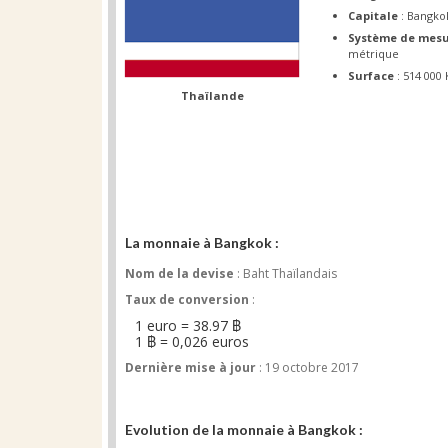
Capitale
: Bangko
Système de mes
métrique
Surface
: 514 000
Thaïlande
La monnaie à Bangkok :
Nom de la devise
: Baht Thaïlandais
Taux de conversion
:
1 euro = 38.97 ฿
1 ฿ = 0,026 euros
Dernière mise à jour
: 19 octobre 2017
Evolution de la monnaie à Bangkok :