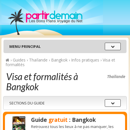
Menu
MENU PRINCIPAL
principal
›
Guides
›
Thaïlande
›
Bangkok
›
Infos pratiques
›
Visa et
formalités
Visa et formalités à
Thaïlande
Bangkok
Sections
SECTIONS DU GUIDE
du
guide
Guide
gratuit
: Bangkok
Retrouvez tous les lieux à ne pas manquer, les