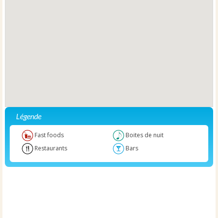
Légende
Fast foods
Boites de nuit
Restaurants
Bars