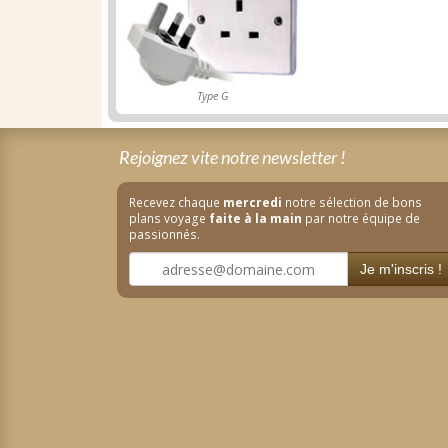
Type G
Rejoignez vite notre newsletter !
Recevez chaque
mercredi
notre sélection de bons
plans voyage
faite à la main
par notre équipe de
passionnés.
Je m'inscris !