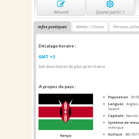
Résumé
Quand partir ?
Infos pratiques
Météo / Climat
Phrases utile
Décalage horaire :
GMT +3
Soit deux heures de plus qu'en France
A propos du pays :
Population
: 39 0
Langues
: Anglais,
Swahili
Capitale
: Nairobi
Système de mes
métrique
Surface
: 580 367
Kenya