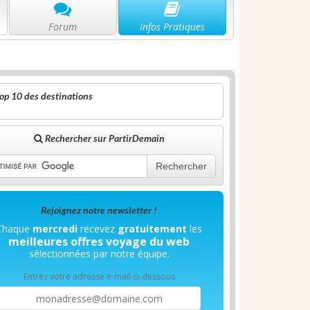
Forum
Infos Pratiques
op 10 des destinations
Rechercher sur PartirDemain
Rechercher
Rejoignez notre newsletter !
Chaque
mercredi
recevez
gratuitement
les
meilleures offres voyage du web
sélectionnées par notre équipe.
Entrez votre adresse e-mail ci-dessous