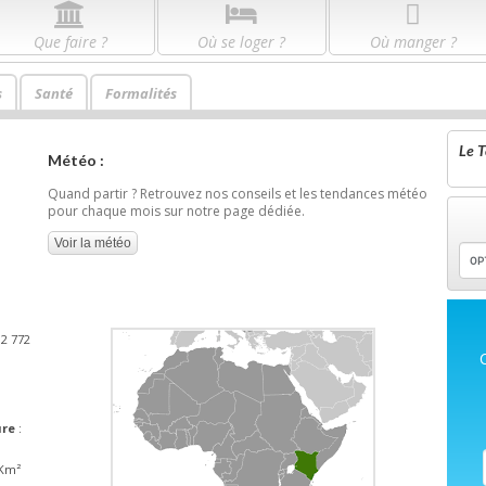
Que faire ?
Où se loger ?
Où manger ?
s
Santé
Formalités
Le T
Météo :
Quand partir ? Retrouvez nos conseils et les tendances météo
pour chaque mois sur notre page dédiée.
Voir la météo
02 772
ure
:
 Km²