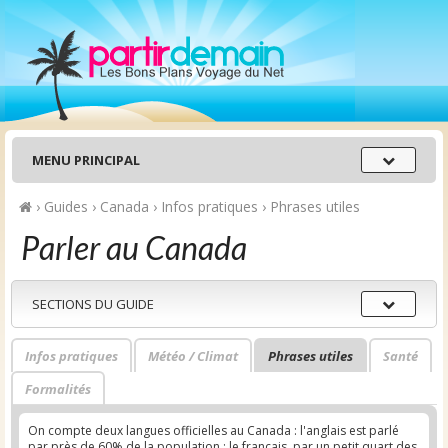
Menu
MENU PRINCIPAL
principal
›
Guides
›
Canada
›
Infos pratiques
›
Phrases utiles
Parler au Canada
Sections
SECTIONS DU GUIDE
du
guide
Infos pratiques
Météo / Climat
Phrases utiles
Santé
Formalités
On compte deux langues officielles au Canada : l'anglais est parlé
par près de 60% de la population ; le français, par un petit quart des