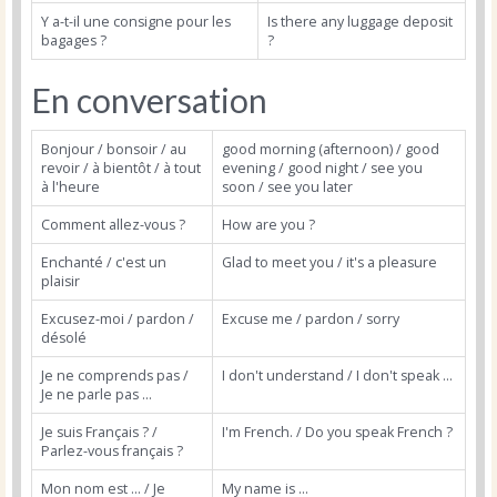
Y a-t-il une consigne pour les
Is there any luggage deposit
bagages ?
?
En conversation
Bonjour / bonsoir / au
good morning (afternoon) / good
revoir / à bientôt / à tout
evening / good night / see you
à l'heure
soon / see you later
Comment allez-vous ?
How are you ?
Enchanté / c'est un
Glad to meet you / it's a pleasure
plaisir
Excusez-moi / pardon /
Excuse me / pardon / sorry
désolé
Je ne comprends pas /
I don't understand / I don't speak ...
Je ne parle pas ...
Je suis Français ? /
I'm French. / Do you speak French ?
Parlez-vous français ?
Mon nom est ... / Je
My name is ...