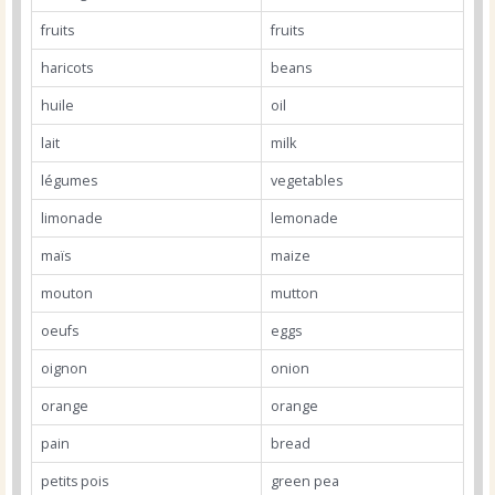
fruits
fruits
haricots
beans
huile
oil
lait
milk
légumes
vegetables
limonade
lemonade
maïs
maize
mouton
mutton
oeufs
eggs
oignon
onion
orange
orange
pain
bread
petits pois
green pea