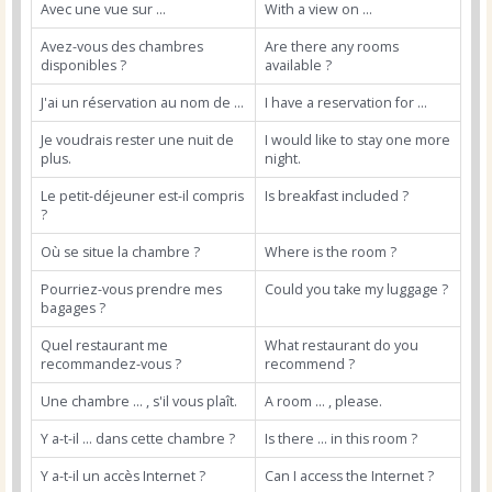
Avec une vue sur ...
With a view on ...
Avez-vous des chambres
Are there any rooms
disponibles ?
available ?
J'ai un réservation au nom de ...
I have a reservation for ...
Je voudrais rester une nuit de
I would like to stay one more
plus.
night.
Le petit-déjeuner est-il compris
Is breakfast included ?
?
Où se situe la chambre ?
Where is the room ?
Pourriez-vous prendre mes
Could you take my luggage ?
bagages ?
Quel restaurant me
What restaurant do you
recommandez-vous ?
recommend ?
Une chambre ... , s'il vous plaît.
A room ... , please.
Y a-t-il ... dans cette chambre ?
Is there ... in this room ?
Y a-t-il un accès Internet ?
Can I access the Internet ?