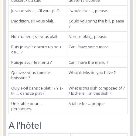
dessert / du café
dessert / a coffee
Je voudrais ... , s'il vous plaît.
I would like ... , please.
L'addition, s'il vous plaît.
Could you bring the bill, please
?
Non fumeur, s'il vous plaît.
Non-smoking, please.
Puis-je avoir encore un peu
Can I have some more ...
de ... ?
Puis-je avoir le menu ?
Can I have the menu ?
Qu'avez-vous comme
What drinks do you have ?
boissons ?
Qu'y a-t-il dans ce plat ? / Y a-
What is this dish composed of ?
t-il ... dans ce plat ?
/ Is there ... in this dish ?
Une table pour ...
A table for ... people.
personnes.
A l'hôtel