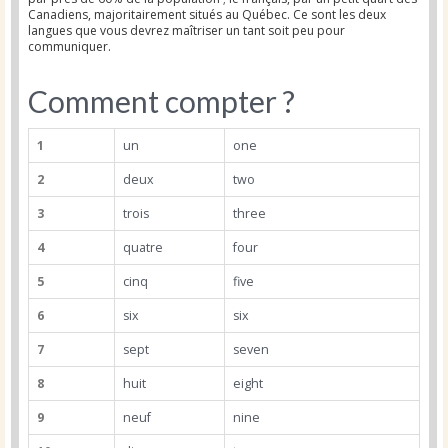
Canadiens, majoritairement situés au Québec. Ce sont les deux
langues que vous devrez maîtriser un tant soit peu pour
communiquer.
Comment compter ?
1
un
one
2
deux
two
3
trois
three
4
quatre
four
5
cinq
five
6
six
six
7
sept
seven
8
huit
eight
9
neuf
nine