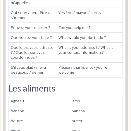
m'appelle ...
Oui / non / peut-être /
Yes / no / maybe / surely
sûrement
Pouvez-vous m'aider ?
Can you help me ?
Que voulez-vous faire ?
What would you like to do ?
Quelle est votre adresse
What is your address ? / What is
? / Quelles sont vos
your contact information ?
coordonnées ?
S'il vous plaît / merci
Please / thanks a lot / you're
beaucoup / de rien
welcome
Les aliments
agneau
lamb
banane
banana
beurre
butter
bière
beer