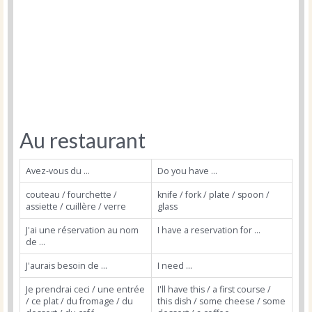
Au restaurant
Avez-vous du ...
Do you have ...
couteau / fourchette /
knife / fork / plate / spoon /
assiette / cuillère / verre
glass
J'ai une réservation au nom
I have a reservation for ...
de ...
J'aurais besoin de ...
I need ...
Je prendrai ceci / une entrée
I'll have this / a first course /
/ ce plat / du fromage / du
this dish / some cheese / some