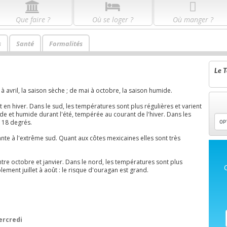
Que faire ?
Où se loger ?
Où manger ?
s
Santé
Formalités
Le T
à avril, la saison sèche ; de mai à octobre, la saison humide.
en hiver. Dans le sud, les températures sont plus régulières et varient
ude et humide durant l'été, tempérée au courant de l'hiver. Dans les
 18 degrés.
nte à l'extrême sud. Quant aux côtes mexicaines elles sont très
tre octobre et janvier. Dans le nord, les températures sont plus
ement juillet à août : le risque d'ouragan est grand.
rcredi