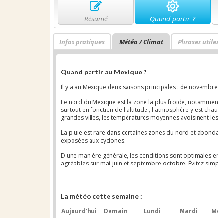
Résumé
Quand partir ?
Infos pratiques
Météo / Climat
Phrases utile
Quand partir au Mexique ?
Il y a au Mexique deux saisons principales : de novembre 
Le nord du Mexique est la zone la plus froide, notamment 
surtout en fonction de l'altitude ; l'atmosphère y est cha
grandes villes, les températures moyennes avoisinent les
La pluie est rare dans certaines zones du nord et abonda
exposées aux cyclones.
D'une manière générale, les conditions sont optimales en
agréables sur mai-juin et septembre-octobre. Évitez simpl
La météo cette semaine :
Aujourd'hui
Demain
Lundi
Mardi
Me