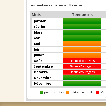
Les tendances météo au Mexique :
Mois
Tendances
Janvier
Février
Mars
Avril
Mai
Juin
Juillet
Août
Risque d'ouragans
Septembre
Risque d'ouragans
Octobre
Risque d'ouragans
Novembre
Décembre
période idéale
période normale
péri