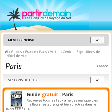
Menu
MENU PRINCIPAL
principal
›
Guides
›
France
›
Paris
›
Visiter
›
Centre
›
Expositions de
l'Hôtel de Ville
Paris
France
Sections
SECTIONS DU GUIDE
du
guide
Guide
gratuit
: Paris
Retrouvez tous les lieux à ne pas manquer, les
meilleurs restaurants et bien d'autres dans le
guide PDF Paris.