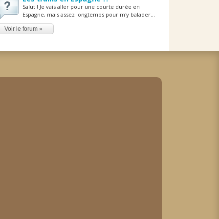
Salut ! Je vais aller pour une courte durée en
Espagne, mais assez longtemps pour m'y balader...
Voir le forum »