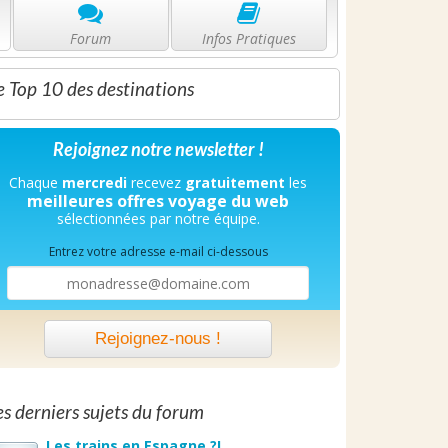
Forum
Infos Pratiques
e Top 10 des destinations
Rejoignez notre newsletter !
Chaque
mercredi
recevez
gratuitement
les
meilleures offres voyage du web
sélectionnées par notre équipe.
Entrez votre adresse e-mail ci-dessous
Rejoignez-nous !
es derniers sujets du forum
Les trains en Espagne ?!