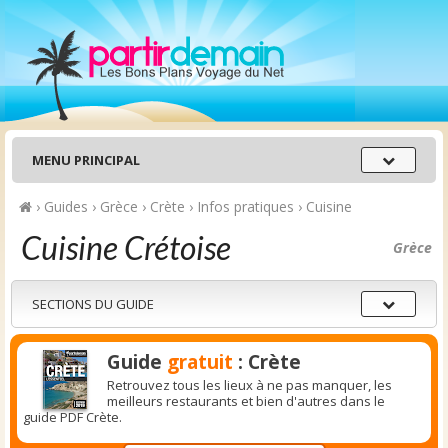
Menu
MENU PRINCIPAL
principal
›
Guides
›
Grèce
›
Crète
›
Infos pratiques
›
Cuisine
Cuisine Crétoise
Grèce
Sections
SECTIONS DU GUIDE
du
guide
Guide
gratuit
: Crète
Retrouvez tous les lieux à ne pas manquer, les
meilleurs restaurants et bien d'autres dans le
guide PDF Crète.