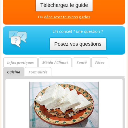
Téléchargez le guide
Ou
découvrez tous nos guides
Un conseil ? une question ?
Posez vos questions
Infos pratiques
Météo / Climat
Santé
Fêtes
Cuisine
Formalités