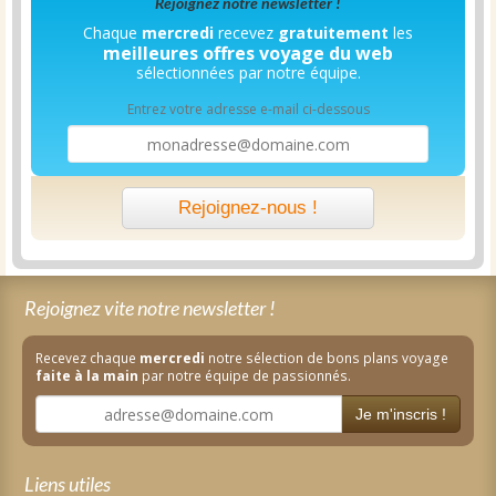
Rejoignez notre newsletter !
Chaque
mercredi
recevez
gratuitement
les
meilleures offres voyage du web
sélectionnées par notre équipe.
Entrez votre adresse e-mail ci-dessous
Rejoignez-nous !
Rejoignez vite notre newsletter !
Recevez chaque
mercredi
notre sélection de bons plans voyage
faite à la main
par notre équipe de passionnés.
Je m'inscris !
Liens utiles