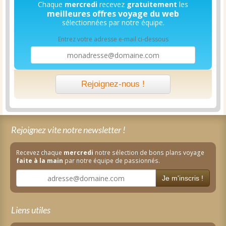
Chaque
mercredi
recevez
gratuitement
les
meilleures offres voyage du web
sélectionnées par notre équipe.
Entrez votre adresse e-mail ci-dessous
Rejoignez-nous !
Rejoignez vite notre newsletter !
Recevez chaque
mercredi
notre sélection de bons plans voyage
faite à la main
par notre équipe de passionnés.
Je m'inscris !
Liens utiles