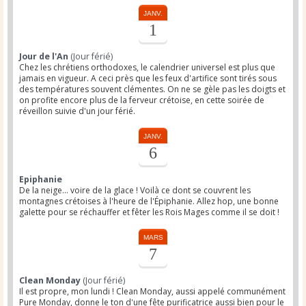
JANV.
1
Jour de l'An
(Jour férié)
Chez les chrétiens orthodoxes, le calendrier universel est plus que
jamais en vigueur. A ceci près que les feux d'artifice sont tirés sous
des températures souvent clémentes. On ne se gèle pas les doigts et
on profite encore plus de la ferveur crétoise, en cette soirée de
réveillon suivie d'un jour férié.
JANV.
6
Epiphanie
De la neige... voire de la glace ! Voilà ce dont se couvrent les
montagnes crétoises à l'heure de l'Épiphanie. Allez hop, une bonne
galette pour se réchauffer et fêter les Rois Mages comme il se doit !
MARS
7
Clean Monday
(Jour férié)
Il est propre, mon lundi ! Clean Monday, aussi appelé communément
Pure Monday, donne le ton d'une fête purificatrice aussi bien pour le