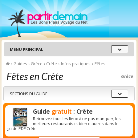
Menu
MENU PRINCIPAL
principal
›
Guides
›
Grèce
›
Crète
›
Infos pratiques
›
Fêtes
Fêtes en Crète
Grèce
Sections
SECTIONS DU GUIDE
du
guide
Guide
gratuit
: Crète
Retrouvez tous les lieux à ne pas manquer, les
meilleurs restaurants et bien d'autres dans le
guide PDF Crète.