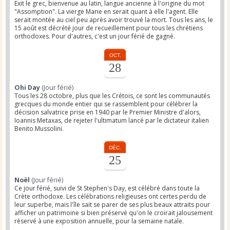
Exit le grec, bienvenue au latin, langue ancienne à l'origine du mot
"Assomption". La vierge Marie en serait quant à elle l'agent. Elle
serait montée au ciel peu après avoir trouvé la mort. Tous les ans, le
15 août est décrété jour de recueillement pour tous les chrétiens
orthodoxes. Pour d'autres, c'est un jour férié de gagné.
OCT.
28
Ohi Day
(Jour férié)
Tous les 28 octobre, plus que les Crétois, ce sont les communautés
grecques du monde entier qui se rassemblent pour célébrer la
décision salvatrice prise en 1940 par le Premier Ministre d'alors,
Ioannis Metaxas, de rejeter l'ultimatum lancé par le dictateur italien
Benito Mussolini.
DÉC.
25
Noël
(Jour férié)
Ce jour férié, suivi de St Stephen's Day, est célébré dans toute la
Crète orthodoxe. Les célébrations religieuses ont certes perdu de
leur superbe, mais l'île sait se parer de ses plus beaux attraits pour
afficher un patrimoine si bien préservé qu'on le croirait jalousement
réservé à une exposition annuelle, pour la semaine natale.