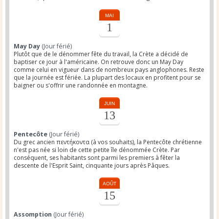
MAI
1
May Day
(Jour férié)
Plutôt que de le dénommer fête du travail, la Crète a décidé de
baptiser ce jour à l'américaine. On retrouve donc un May Day
comme celui en vigueur dans de nombreux pays anglophones. Reste
que la journée est fériée. La plupart des locaux en profitent pour se
baigner ou s'offrir une randonnée en montagne.
JUIN
13
Pentecôte
(Jour férié)
Du grec ancien πεντήκοντα (à vos souhaits), la Pentecôte chrétienne
n'est pas née si loin de cette petite île dénommée Crète. Par
conséquent, ses habitants sont parmi les premiers à fêter la
descente de l'Esprit Saint, cinquante jours après Pâques.
AOÛT
15
Assomption
(Jour férié)