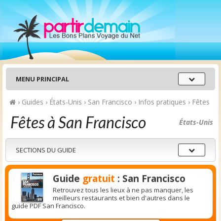
Menu
MENU PRINCIPAL
principal
›
Guides
›
États-Unis
›
San Francisco
›
Infos pratiques
›
Fêtes
Fêtes à San Francisco
États-Unis
Sections
SECTIONS DU GUIDE
du
guide
Guide
gratuit
: San Francisco
Retrouvez tous les lieux à ne pas manquer, les
meilleurs restaurants et bien d'autres dans le
guide PDF San Francisco.