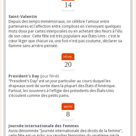
14
Saint-Valentin
Depuis des temps immémoriaux, on célèbre l'amour entre
partenaires et l'affection entre complices en s'envoyant quelques
mots doux par cartes interposées ou en achetant des fleurs à l'élu
de son cœur. Cette fête est très populaire aux États-Unis : c'est le
cœur léger que chacun va, une fois n'est pas coutume, déclarer sa
flamme sans arrière-pensée.
FÉVR.
20
President's Day
(Jour férié)
"President's Day" est un jour particulier au cours duquel les
drapeaux sont de sortie dans la plupart des États d'Amérique.
Partout, les souvenirs à l'effigie des présidents des États-Unis
s'écoulent comme des petits pains.
MARS
8
Journée internationale des femmes
Aussi dénommée "Journée internationale des droits de la femme",
cette fête est un écho aux révoltes féministes du vingtième siècle.