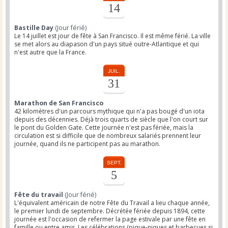
14
Bastille Day
(Jour férié)
Le 14 juillet est jour de fête à San Francisco. Il est même férié. La ville
se met alors au diapason d'un pays situé outre-Atlantique et qui
n'est autre que la France.
JUIL.
31
Marathon de San Francisco
42 kilomètres d'un parcours mythique qui n'a pas bougé d'un iota
depuis des décennies. Déjà trois quarts de siècle que l'on court sur
le pont du Golden Gate. Cette journée n'est pas fériée, mais la
circulation est si difficile que de nombreux salariés prennent leur
journée, quand ils ne participent pas au marathon.
SEPT.
5
Fête du travail
(Jour férié)
L'équivalent américain de notre Fête du Travail a lieu chaque année,
le premier lundi de septembre. Décrétée fériée depuis 1894, cette
journée est l'occasion de refermer la page estivale par une fête en
famille ou entre amis. Les célébrations (pique-niques et barbecues si