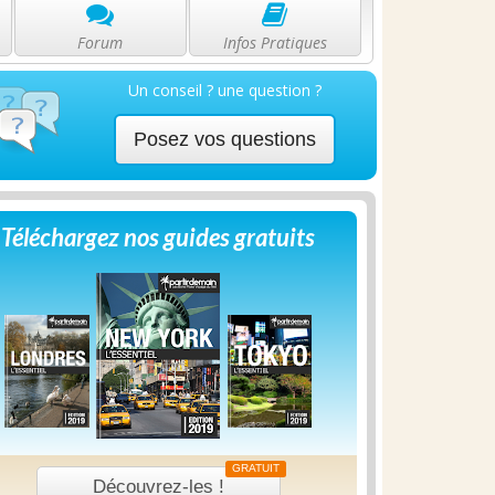
Forum
Infos Pratiques
Un conseil ? une question ?
Posez vos questions
Téléchargez nos guides gratuits
GRATUIT
Découvrez-les !