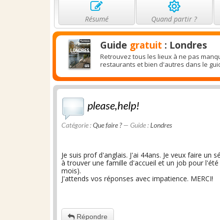
Résumé
Quand partir ?
Guide
gratuit
: Londres
Retrouvez tous les lieux à ne pas manqu
restaurants et bien d'autres dans le gu
please,help!
Catégorie :
Que faire ?
— Guide :
Londres
Je suis prof d'anglais. J'ai 44ans. Je veux faire un 
à trouver une famille d'accueil et un job pour l'é
mois).
J'attends vos réponses avec impatience. MERCI!
Répondre