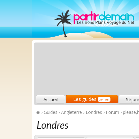
Les guides
Accueil
Séjou
GRATUIT
›
Guides
›
Angleterre
›
Londres
›
Forum
›
please,h
Londres