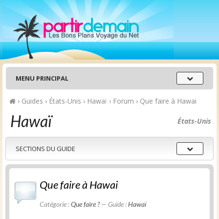
Menu
MENU PRINCIPAL
principal
›
Guides
›
États-Unis
›
Hawaï
›
Forum
›
Que faire à Hawai
Hawaï
États-Unis
Sections
SECTIONS DU GUIDE
du
guide
Que faire à Hawai
Catégorie :
Que faire ?
— Guide :
Hawaï