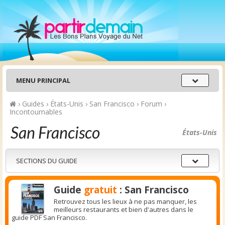
Menu
MENU PRINCIPAL
principal
›
Guides
›
États-Unis
›
San Francisco
›
Forum
›
Incontournables
San Francisco
États-Unis
Sections
SECTIONS DU GUIDE
du
guide
Guide
gratuit
: San Francisco
Retrouvez tous les lieux à ne pas manquer, les
meilleurs restaurants et bien d'autres dans le
guide PDF San Francisco.