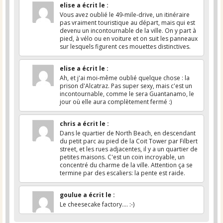
elise
a écrit le
:
Vous avez oublié le 49-mile-drive, un itinéraire
pas vraiment touristique au départ, mais qui est
devenu un incontournable de la ville. On y part à
pied, à vélo ou en voiture et on suit les panneaux
sur lesquels figurent ces mouettes distinctives.
elise
a écrit le
:
Ah, et j'ai moi-même oublié quelque chose : la
prison d'Alcatraz. Pas super sexy, mais c'est un
incontournable, comme le sera Guantanamo, le
jour où elle aura complètement fermé :)
chris
a écrit le
:
Dans le quartier de North Beach, en descendant
du petit parc au pied de la Coit Tower par Filbert
street, et les rues adjacentes, il y a un quartier de
petites maisons. C'est un coin incroyable, un
concentré du charme de la ville. Attention ça se
termine par des escaliers: la pente est raide.
goulue
a écrit le
:
Le cheesecake factory.... :-)