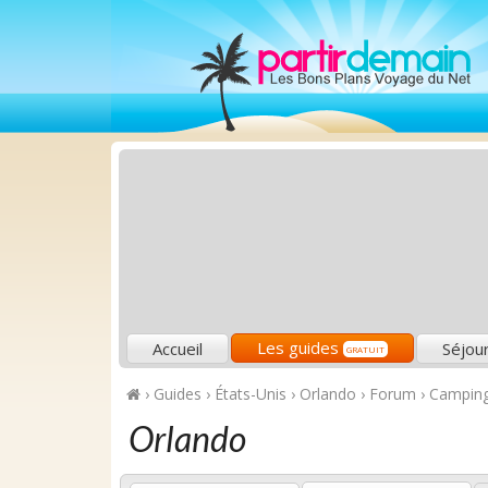
Les guides
Accueil
Séjou
GRATUIT
›
Guides
›
États-Unis
›
Orlando
›
Forum
›
Camping 
Orlando