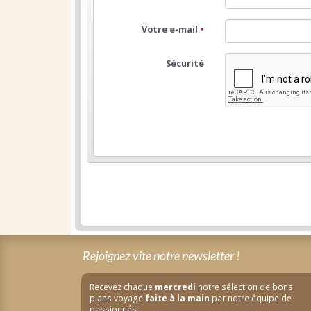
Votre e-mail
•
Sécurité
Rejoignez vite notre newsletter !
Recevez chaque
mercredi
notre sélection de bons
plans voyage
faite à la main
par notre équipe de
passionnés.