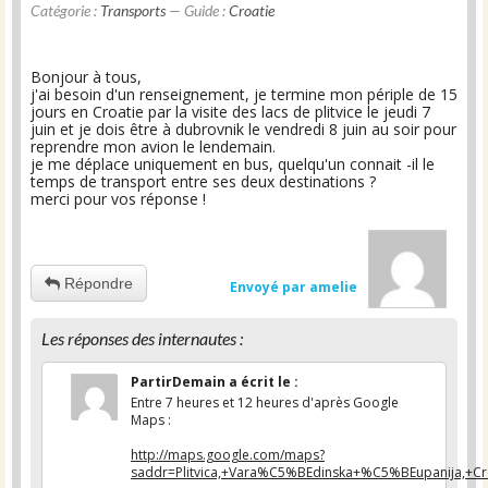
Catégorie :
Transports
— Guide :
Croatie
Bonjour à tous,
j'ai besoin d'un renseignement, je termine mon périple de 15
jours en Croatie par la visite des lacs de plitvice le jeudi 7
juin et je dois être à dubrovnik le vendredi 8 juin au soir pour
reprendre mon avion le lendemain.
je me déplace uniquement en bus, quelqu'un connait -il le
temps de transport entre ses deux destinations ?
merci pour vos réponse !
Répondre
Envoyé par amelie
Les réponses des internautes :
PartirDemain
a écrit le
:
Entre 7 heures et 12 heures d'après Google
Maps :
http://maps.google.com/maps?
saddr=Plitvica,+Vara%C5%BEdinska+%C5%BEupanija,+