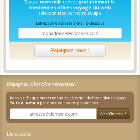
Chaque
mercredi
recevez
gratuitement
les
meilleures offres voyage du web
sélectionnées par notre équipe.
Entrez votre adresse e-mail ci-dessous
Rejoignez-nous !
Rejoignez vite notre newsletter !
Recevez chaque
mercredi
notre sélection de bons plans voyage
faite à la main
par notre équipe de passionnés.
Je m'inscris !
Liens utiles