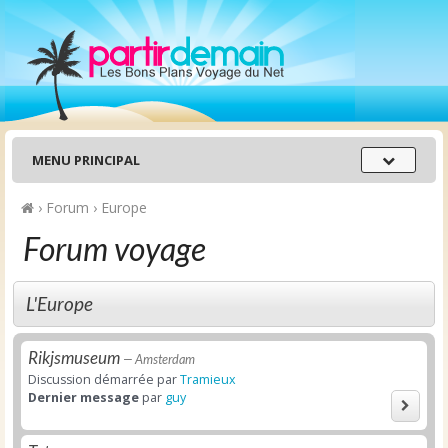
Menu
MENU PRINCIPAL
principal
›
Forum
›
Europe
Forum voyage
L'Europe
Rikjsmuseum
— Amsterdam
Discussion démarrée par
Tramieux
Dernier message
par
guy