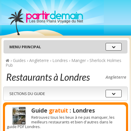
Menu
MENU PRINCIPAL
principal
›
Guides
›
Angleterre
›
Londres
›
Manger
›
Sherlock Holmes
Pub
Restaurants à Londres
Angleterre
Sections
SECTIONS DU GUIDE
du
guide
Guide
gratuit
: Londres
Retrouvez tous les lieux à ne pas manquer, les
meilleurs restaurants et bien d'autres dans le
guide PDF Londres.