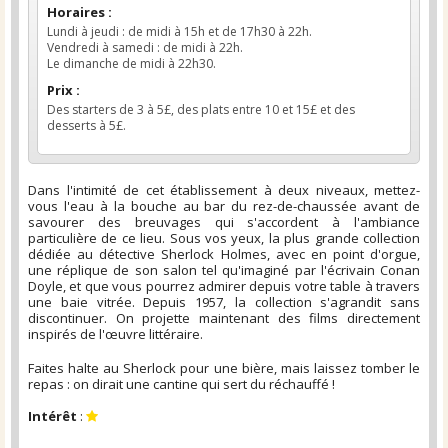
Horaires :
Lundi à jeudi : de midi à 15h et de 17h30 à 22h.
Vendredi à samedi : de midi à 22h.
Le dimanche de midi à 22h30.
Prix :
Des starters de 3 à 5£, des plats entre 10 et 15£ et des
desserts à 5£.
Dans l'intimité de cet établissement à deux niveaux, mettez-
vous l'eau à la bouche au bar du rez-de-chaussée avant de
savourer des breuvages qui s'accordent à l'ambiance
particulière de ce lieu. Sous vos yeux, la plus grande collection
dédiée au détective Sherlock Holmes, avec en point d'orgue,
une réplique de son salon tel qu'imaginé par l'écrivain Conan
Doyle, et que vous pourrez admirer depuis votre table à travers
une baie vitrée. Depuis 1957, la collection s'agrandit sans
discontinuer. On projette maintenant des films directement
inspirés de l'œuvre littéraire.
Faites halte au Sherlock pour une bière, mais laissez tomber le
repas : on dirait une cantine qui sert du réchauffé !
Intérêt
: